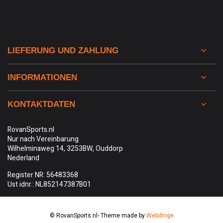
LIEFERUNG UND ZAHLUNG
INFORMATIONEN
KONTAKTDATEN
RovanSports.nl
Nur nach Vereinbarung
Wilhelminaweg 14, 3253BW, Ouddorp
Nederland
Register NR: 56483368
Ust idnr.: NL852147387B01
© RovanSports.nl
- Theme made by
Webdinge