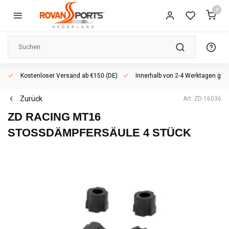
0
Kostenloser Versand ab €150 (DE)
Innerhalb von 2-4 Werktagen geli
Zurück
Art: ZD-16036
ZD RACING
MT16
STOSSDÄMPFERSÄULE 4 STÜCK