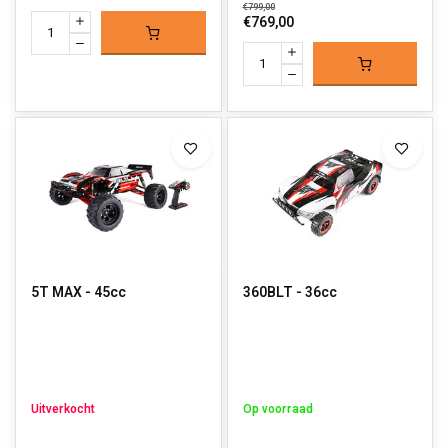
€799,00
€769,00
5T MAX - 45cc
360BLT - 36cc
Uitverkocht
Op voorraad