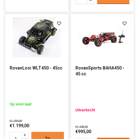
RovanLosi WLT450 - 45cc
RovanSports BAHA450 -
45 cc
Op voorraad
Uitverkocht
€1.299,00
€1.199,00
€1.049,00
€995,00