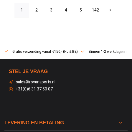
1
2
3
4
5
142
Gratis verzending vanaf €150,- (NL & BE)
Binnen 1-2 werkdagen in h
STEL JE VRAAG
sales@rovansports.nl
+31(0)6 31 37 50 07
LEVERING EN BETALING