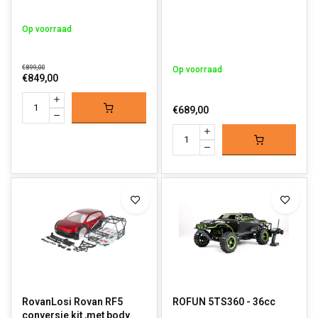
Op voorraad
€899,00
Op voorraad
€849,00
€689,00
RovanLosi Rovan RF5
ROFUN 5TS360 - 36cc
conversie kit ,met body