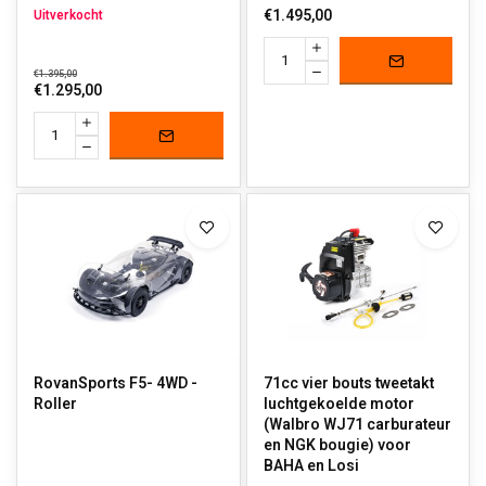
€1.495,00
Uitverkocht
€1.395,00
€1.295,00
RovanSports F5- 4WD -
71cc vier bouts tweetakt
Roller
luchtgekoelde motor
(Walbro WJ71 carburateur
en NGK bougie) voor
BAHA en Losi