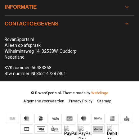
INFORMATIE
CONTACTGEGEVENS
RovanSports.nl
Alleen op afspraak
Wilhelminaweg 14, 3253BW, Ouddorp
Nederland
KVK nummer: 56483368
Btw nummer: NL852147387B01
© RovanSports.nl
- Theme made by
Webdinge
Algemene voorwaarden
Privacy Policy
Sitemap