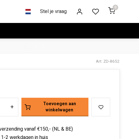
0
Stel je vraag
Art: ZD-8652
Toevoegen aan
+
winkelwagen
 verzending vanaf €150,- (NL & BE)
 1-2 werkdagen in huis