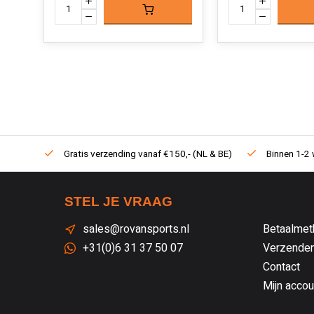
Gratis verzending vanaf €150,- (NL & BE)
Binnen 1-2 
STEL JE VRAAG
sales@rovansports.nl
Betaalmet
+31(0)6 31 37 50 07
Verzenden
Contact
Mijn accou