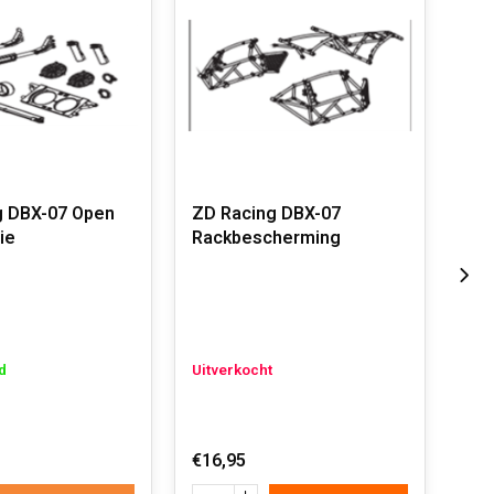
g DBX-07 Open
ZD Racing DBX-07
ZD 
ie
Rackbescherming
Car
d
Uitverkocht
Uit
€16,95
€36