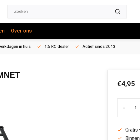
en
Over ons
erkdagen in huis
1:5 RC dealer
Actief sinds 2013
MNET
€4,95
-
Gratis
Binnen