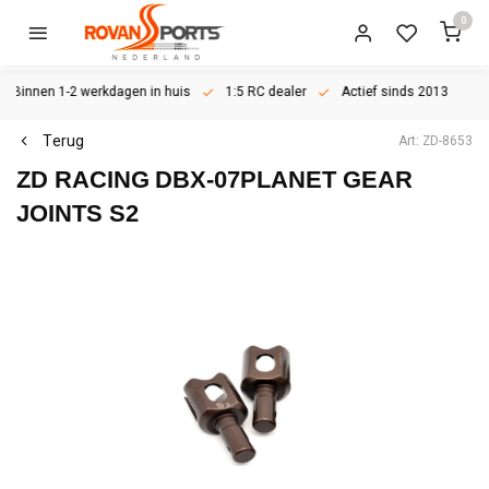
0
Binnen 1-2 werkdagen in huis
1:5 RC dealer
Actief sinds 2013
Terug
Art: ZD-8653
ZD RACING
DBX-07PLANET GEAR
JOINTS S2