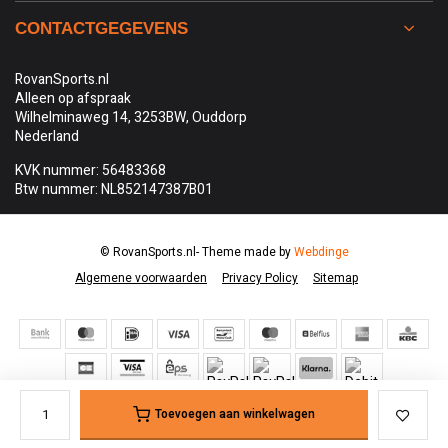
CONTACTGEGEVENS
RovanSports.nl
Alleen op afspraak
Wilhelminaweg 14, 3253BW, Ouddorp
Nederland
KVK nummer: 56483368
Btw nummer: NL852147387B01
© RovanSports.nl
- Theme made by
Webdinge
Algemene voorwaarden
Privacy Policy
Sitemap
Toevoegen aan winkelwagen