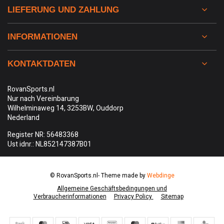
LIEFERUNG UND ZAHLUNG
INFORMATIONEN
KONTAKTDATEN
RovanSports.nl
Nur nach Vereinbarung
Wilhelminaweg 14, 3253BW, Ouddorp
Nederland
Register NR: 56483368
Ust idnr.: NL852147387B01
© RovanSports.nl
- Theme made by
Webdinge
Allgemeine Geschäftsbedingungen und
Verbraucherinformationen
Privacy Policy
Sitemap