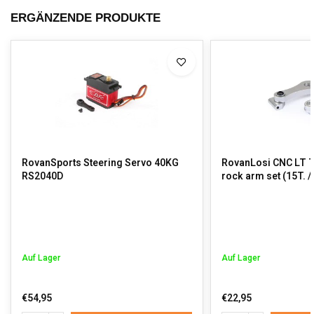
ERGÄNZENDE PRODUKTE
RovanSports Steering Servo 40KG
RovanLosi CNC LT T
RS2040D
rock arm set (15T. /
Auf Lager
Auf Lager
€54,95
€22,95