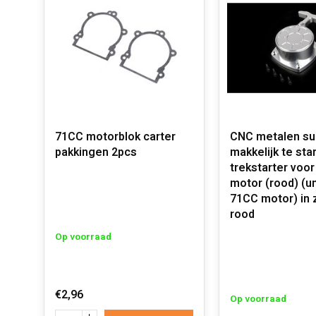
71CC motorblok carter
CNC metalen su
pakkingen 2pcs
makkelijk te sta
trekstarter voo
motor (rood) (u
71CC motor) in z
rood
Op voorraad
€2,96
Op voorraad