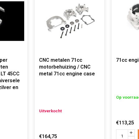
per
CNC metalen 71cc
71cc engi
rten
motorbehuizing / CNC
r LT 45CC
metal 71cc engine case
niversele
ilver en
Op voorraa
Uitverkocht
€113,25
€164,75