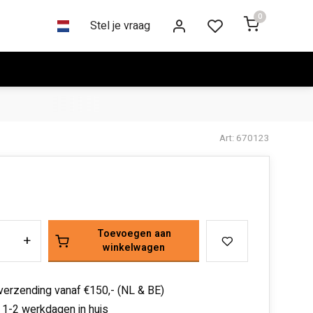
0
Stel je vraag
Art: 670123
Toevoegen aan
+
winkelwagen
 verzending vanaf €150,- (NL & BE)
 1-2 werkdagen in huis