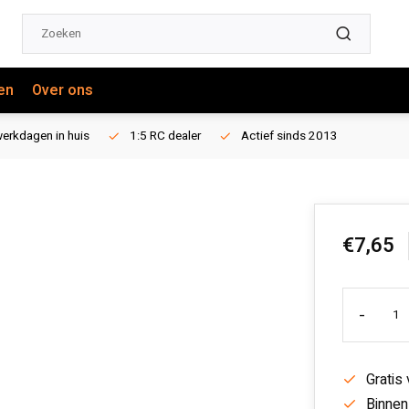
en
Over ons
erkdagen in huis
1:5 RC dealer
Actief sinds 2013
€7,65
-
Gratis
Binnen