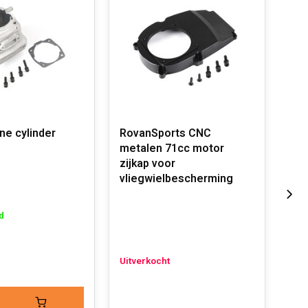
ne cylinder
RovanSports CNC
Rov
metalen 71cc motor
kop
zijkap voor
/ L
vliegwielbescherming
/ 4
d
Uitverkocht
Op 