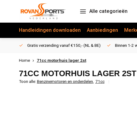
Alle categorieën
Handleidingen downloaden
Aanbiedingen
Merk
Gratis verzending vanaf €150,- (NL & BE)
Binnen 1-2 w
Home
71cc motorhuis lager 2st
71CC MOTORHUIS LAGER 2ST
Toon alle:
Benzinemotoren en onderdelen
,
71cc